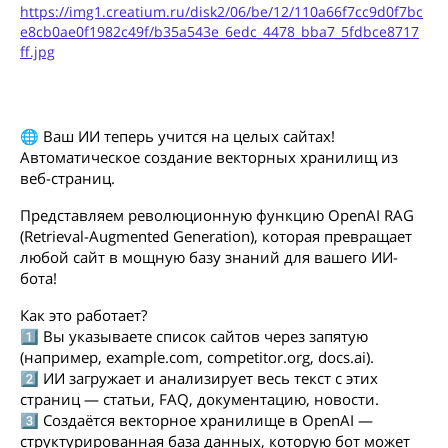
https://img1.creatium.ru/disk2/06/be/12/110a66f7cc9d0f7bc
e8cb0ae0f1982c49f/b35a543e_6edc_4478_bba7_5fdbce8717
ff.jpg
🌐 Ваш ИИ теперь учится на целых сайтах!
Автоматическое создание векторных хранилищ из
веб-страниц.
Представляем революционную функцию OpenAI RAG
(Retrieval-Augmented Generation), которая превращает
любой сайт в мощную базу знаний для вашего ИИ-
бота!
Как это работает?
1️⃣ Вы указываете список сайтов через запятую
(например, example.com, competitor.org, docs.ai).
2️⃣ ИИ загружает и анализирует весь текст с этих
страниц — статьи, FAQ, документацию, новости.
3️⃣ Создаётся векторное хранилище в OpenAI —
структурированная база данных, которую бот может