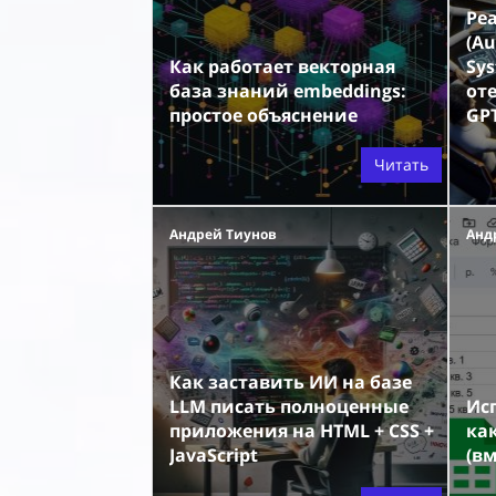
Ре
(Au
Как работает векторная
Sys
база знаний embeddings:
от
простое объяснение
GP
Читать
Андрей Тиунов
Анд
Как заставить ИИ на базе
LLM писать полноценные
Ис
приложения на HTML + CSS +
как
JavaScript
(вм