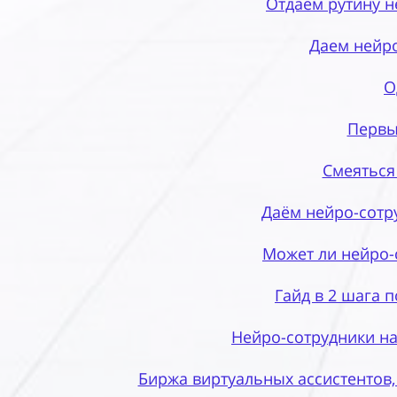
Отдаем рутину н
Даем нейр
О
Первы
Смеяться
Даём нейро-сотру
Может ли нейро-
Гайд в 2 шага 
Нейро-сотрудники на
Биржа виртуальных ассистентов,