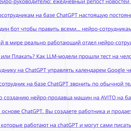
ейро-руководителю: ежедневный репост новостей 
осотрудникам на базе ChatGPT настоящую постоян
дин бот чтобы править всеми… нейро-сотрудника
й в мире реально работающий отдел нейро-сотру
 или Плакать? Как LLM-модели прошли тест на чел
днику на ChatGPT управлять календарем Google ч
сотрудник на базе ChatGPT звонить по обычной т
по созданию нейро-продавца машин на AVITO на б
 основе ChatGPT. Вы создаете работника и продает
 которые работают на chatGPT и могут сами писат