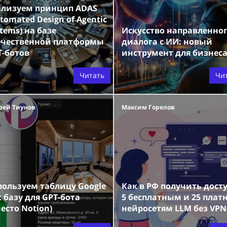
ализуем принцип ADAS
tomated Design of Agentic
tems) на базе
Искусство направленно
ечественной платформы
диалога с ИИ: новый
T-ботов
инструмент для бизнес
Читать
Чи
рей Тиунов
Максим Горелов
пользуем таблицу Google
Как в РФ получить досту
 базу для GPT-бота
5 бесплатным и 25 пла
есто Notion)
нейросетям LLM без VPN