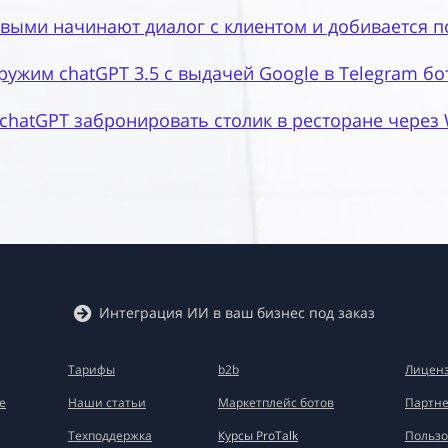
рвыми начинают диалог с клиентом и добивается п
ружим chatGPT 3.5 с выдачей Google в Telegram бо
chatGPT забронировать столик в ресторане через
Интеграция ИИ в ваш бизнес под заказ
Тарифы
b2b
Лиценз
е
Наши статьи
Маркетплейс ботов
Партне
Техподдержка
Курсы ProTalk
Пользо