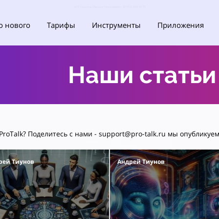
ИП Горелов Максим Николаевич 8 (915) 093-74-75
о нового
Тарифы
Инструменты
Приложения
Наши статьи
roTalk? Поделитесь с нами - support@pro-talk.ru мы опубликуе
рей Тиунов
Андрей Тиунов