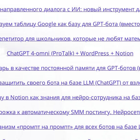
 направленного диалога с ИИ: новый инструмент д
уем таблицу Google как базу для GPT-бота (вместо
епетитор для школьников, которые не любят мате
ChatGPT 4-omni (ProTalk) + WordPress + Notion
арь в качестве постоянной памяти для GPT-ботов (в
защитить своего бота на базе LLM (ChatGPT) от вз
у в Notion как знания для нейро-сотрудника на баз
рожка к автоматическому SMM постингу. Нейросет
низм «промпт на промпт» для всех ботов на базе 