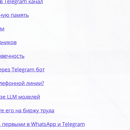
в Telegram канал
ную память
ми
дников
овечность
ерез Telegram бот
елефонной линии?
азе LLM моделей
е его на биржу труда
ь первыми в WhatsApp и Telegram