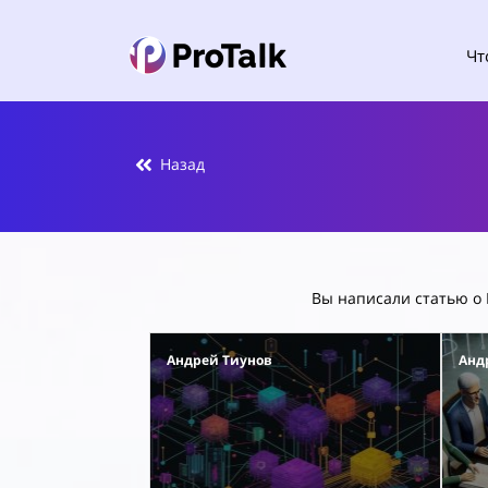
Чт
Назад
Вы написали статью о P
Андрей Тиунов
Анд