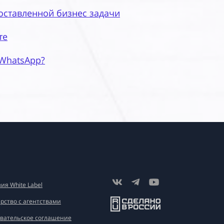
оставленной бизнес задачи
те
 WhatsApp?
ия White Label
рство с агентствами
вательское соглашение