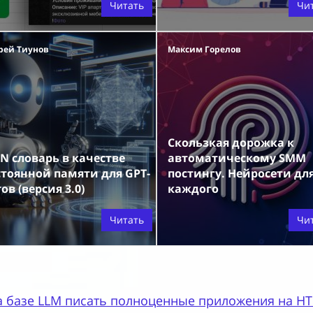
Читать
Чи
рей Тиунов
Максим Горелов
Скользкая дорожка к
N словарь в качестве
автоматическому SMM
стоянной памяти для GPT-
постингу. Нейросети дл
ов (версия 3.0)
каждого
Читать
Чи
а базе LLM писать полноценные приложения на HTML