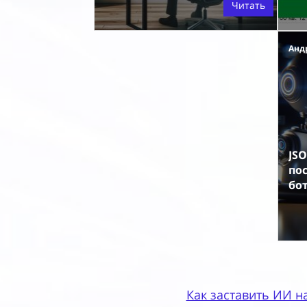
Читать
Анд
JSO
по
бот
Как заставить ИИ н