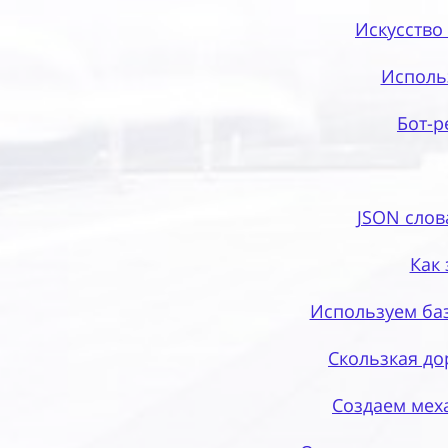
Искусство
Использ
Бот-р
JSON слов
Как 
Используем баз
Скользкая до
Создаем меха