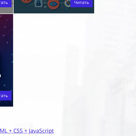
тать
Читать
я
тать
 + CSS + JavaScript