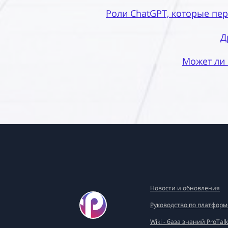
Роли ChatGPT, которые пе
Д
Может ли 
Новости и обновления
Руководство по платформ
Wiki - база знаний ProTalk