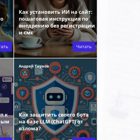
Как установить ИИ на сайт:
го
пошаговая инструкция по
внедрению без регистрации
а
и смс
тать
Читать
Андрей Тиунов
п к
Как защитить своего бота
тным
на базе LLM (ChatGPT) от
взлома?