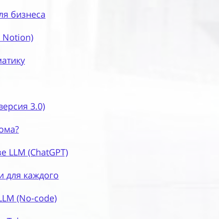
ля бизнеса
 Notion)
матику
ерсия 3.0)
лома?
е LLM (ChatGPT)
и для каждого
LLM (No-code)