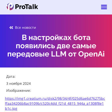
Все новости
В настройках бота
появились две самые
передовые LLM от OpenAi
Дата:
3 ноября 2024
Изображение:
https://img1.creatium.ru/disk2/98/34/4f/025d6ae6d76275bc
ffaa34206b8ac9109b/c520c4dd_f21d_4815_944a_a1308f8e1
b1c.jpg