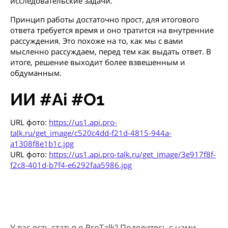
исследовательские задачи.
Принцип работы достаточно прост, для итогового
ответа требуется время и оно тратится на внутренние
рассуждения. Это похоже на то, как мы с вами
мысленно рассуждаем, перед тем как выдать ответ. В
итоге, решение выходит более взвешенным и
обдуманным.
ИИ #Ai #O1
URL фото:
https://us1.api.pro-
talk.ru/get_image/c520c4dd-f21d-4815-944a-
a1308f8e1b1c.jpg
URL фото:
https://us1.api.pro-talk.ru/get_image/3e917f8f-
f2c8-401d-b7f4-e6292faa5986.jpg
У вас есть статья о ProTalk? Поделитесь с нами -