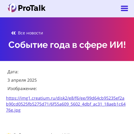
Все новости
Событие года в сфере ИИ!
Дата:
3 апреля 2025
Изображение:
https://img1.creatium.ru/disk2/e8/f6/ee/99d64cb95235ef2a
b90cd0525fb5275d71/6f55a609_5602_4dbf_ac31_18aeb1c64
76e.jpg