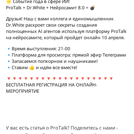
🌟 Событие года в сфере ИИ!
ProTalk + Dr.White + Нейросамит 8.0 = 💣
Друзья! Наш с вами коллега и единомышленник
Dr.White раскроет свои секреты создания
полноценных AI агентов используя платформу ProTalk
на нейросамите, который пройдет онлайн 10 апреля.
🔹Время выступления: 21-00
🔹Платформа для просмотра: прямой эфир Телеграмм
🔹Запасаемся попкорном и наушниками!
🔹Ставим 👍 и идём все вместе!
🔻🔻🔻🔻🔻🔻🔻🔻🔻🔻🔻🔻🔻🔻🔻🔻🔻🔻🔻
БЕСПЛАТНАЯ РЕГИСТРАЦИЯ НА ОНЛАЙН-
МЕРОПРИЯТИЕ
У вас есть статья о ProTalk? Поделитесь с нами -