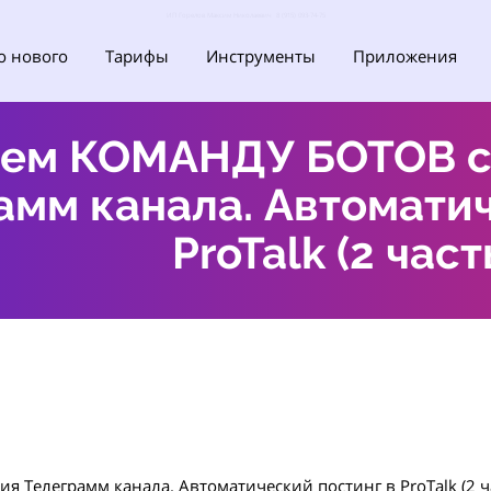
ИП Горелов Максим Николаевич 8 (915) 093-74-75
о нового
Тарифы
Инструменты
Приложения
ем КОМАНДУ БОТОВ c 
амм канала. Автоматич
ProTalk (2 част
Телеграмм канала. Автоматический постинг в ProTalk (2 ча