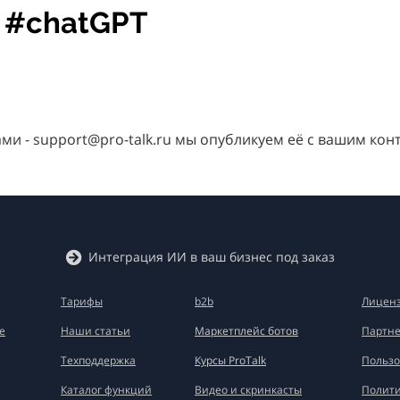
e #chatGPT
нами - support@pro-talk.ru мы опубликуем её с вашим кон
Интеграция ИИ в ваш бизнес под заказ
Тарифы
b2b
Лиценз
е
Наши статьи
Маркетплейс ботов
Партне
Техподдержка
Курсы ProTalk
Пользо
Каталог функций
Видео и скринкасты
Полити