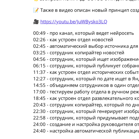
📝 Также в видео описан новый принцип соз
🎥
https://youtu.be/JuWBysko3LQ
00:49 - про канал, который ведет нейросеть
02:26 - как устроен отдел новостей
02:45 - автоматический выбор источника для
03:25 - сотрудник копирайтер новостей
04:56 - сотрудник, который ищет изображени
06:15 - сотрудник, который публикует собра
11:37 - как устроен отдел исторических собы
12:27 - сотрудник, который по дате ищет в Я
14:55 - объединяем сотрудников в один отде
17:00 - тестируем работу отдела в ручном ре
18:45 - как устроен отдел развлекательного к
20:43 - сотрудник копирайтер, который по д
22:30 - сотрудник, который генерирует изоб
22:58 - сотрудник, который придумывает по
24:00 - создание и настройка руководителя о
24:40 - настройка автоматической публикац