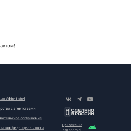
тактом!
ия White Label
рство с агентствами
вательское соглашение
Приложение
ка конфиденциальности
для android