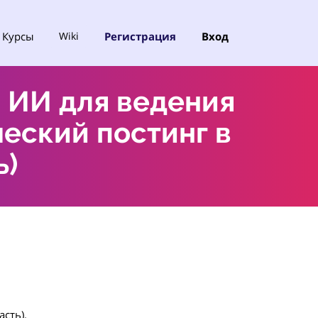
Курсы
Регистрация
Вход
Wiki
ИИ для ведения
еский постинг в
ь)
сть).