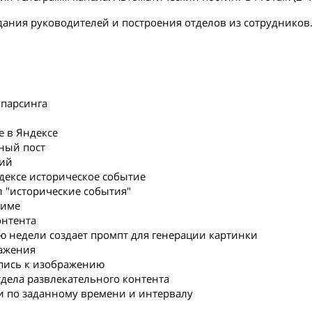
дания руководителей и построения отделов из сотрудников
 парсинга
е в Яндексе
нный пост
тий
ндексе историческое событие
л "исторические события"
жиме
онтента
ню недели создает промпт для генерации картинки
ражения
дпись к изображению
тдела развлекательного контента
ии по заданному времени и интервалу