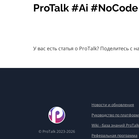
ProTalk #Ai #NoCod
У вас есть статья о ProTalk? Поделитесь с 
Новости и обновления
Руководство по платформ
Wiki - база знаний ProTalk
© ProTalk 2023-2026
Реферальная программа