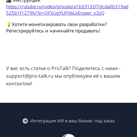
🎥 Инструкция:
https://rutube.ru/video/private/a1b33132f7dcda0b319ad
525b1f12796/?p=OFXUpYUFhbLkEnqwr_x3zQ
💡Хотите монетизировать свои разработки?
Регистрируйтесь и начинайте продавать!
У вас есть статья о ProTalk? Поделитесь с нами -
support@pro-talk.ru мы опубликуем её с вашим
контактом!
Интеграция ИИ в ваш бизнес под заказ