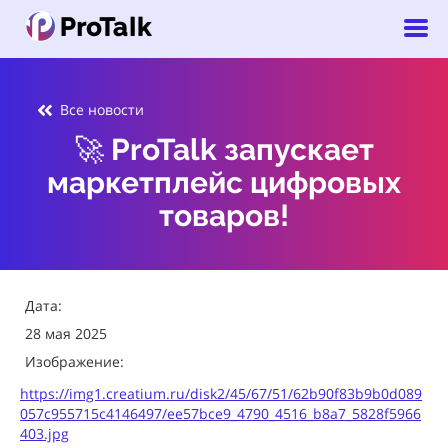
Все новости
🚀 ProTalk запускает
маркетплейс цифровых
товаров!
Дата:
28 мая 2025
Изображение:
https://img1.creatium.ru/disk2/45/67/51/62b90f83b9b0d089
057c955715c4146497/ee57bce9_4790_4516_b8a7_5828f5966
403.jpg