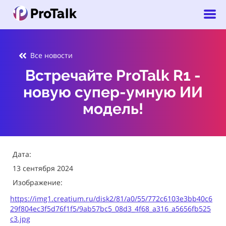
Все новости
Встречайте ProTalk R1 -
новую супер-умную ИИ
модель!
Дата:
13 сентября 2024
Изображение:
https://img1.creatium.ru/disk2/81/a0/55/772c6103e3bb40c6
29f804ec3f5d76f1f5/9ab57bc5_08d3_4f68_a316_a5656fb525
c3.jpg