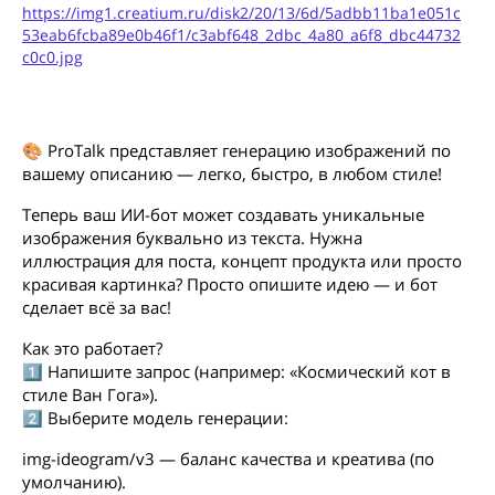
https://img1.creatium.ru/disk2/20/13/6d/5adbb11ba1e051c
53eab6fcba89e0b46f1/c3abf648_2dbc_4a80_a6f8_dbc44732
c0c0.jpg
🎨 ProTalk представляет генерацию изображений по
вашему описанию — легко, быстро, в любом стиле!
Теперь ваш ИИ-бот может создавать уникальные
изображения буквально из текста. Нужна
иллюстрация для поста, концепт продукта или просто
красивая картинка? Просто опишите идею — и бот
сделает всё за вас!
Как это работает?
1️⃣ Напишите запрос (например: «Космический кот в
стиле Ван Гога»).
2️⃣ Выберите модель генерации:
img-ideogram/v3 — баланс качества и креатива (по
умолчанию).