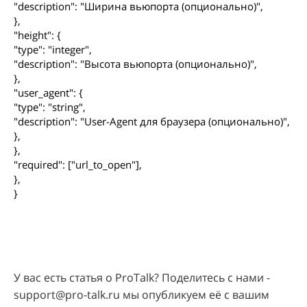
"description": "Ширина вьюпорта (опционально)",
},
"height": {
"type": "integer",
"description": "Высота вьюпорта (опционально)",
},
"user_agent": {
"type": "string",
"description": "User-Agent для браузера (опционально)",
},
},
"required": ["url_to_open"],
},
}
У вас есть статья о ProTalk? Поделитесь с нами -
support@pro-talk.ru мы опубликуем её с вашим