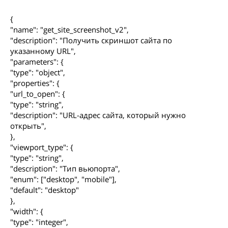
{
"name": "get_site_screenshot_v2",
"description": "Получить скриншот сайта по
указанному URL",
"parameters": {
"type": "object",
"properties": {
"url_to_open": {
"type": "string",
"description": "URL-адрес сайта, который нужно
открыть",
},
"viewport_type": {
"type": "string",
"description": "Тип вьюпорта",
"enum": ["desktop", "mobile"],
"default": "desktop"
},
"width": {
"type": "integer",