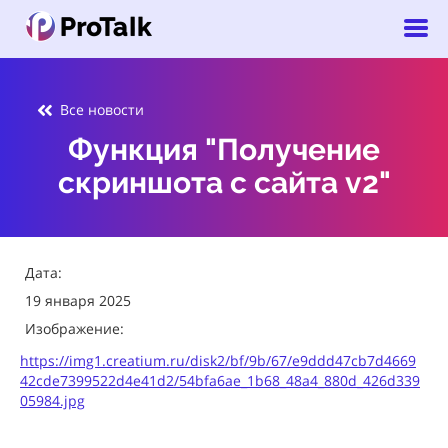
Все новости
Функция "Получение
скриншота с сайта v2"
Дата:
19 января 2025
Изображение:
https://img1.creatium.ru/disk2/bf/9b/67/e9ddd47cb7d4669
42cde7399522d4e41d2/54bfa6ae_1b68_48a4_880d_426d339
05984.jpg