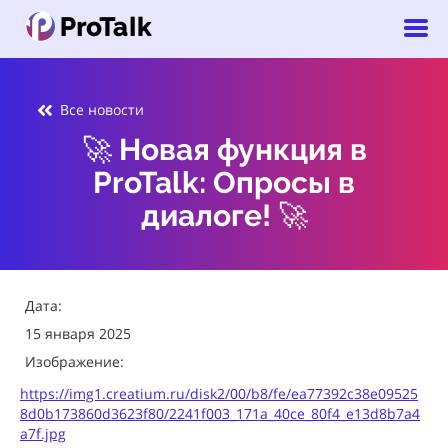
Все новости
🚀 Новая функция в
ProTalk: Опросы в
диалоге! 🚀
Дата:
15 января 2025
Изображение:
https://img1.creatium.ru/disk2/00/b8/fe/ea77392c38e09525
8d0b173860d3623f80/2241f003_171a_40ce_80f4_e13d8b7a4
a7f.jpg