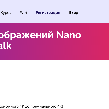
Курсы
Регистрация
Вход
Wiki
зображений Nano
alk
кономного 1K до премиального 4K!