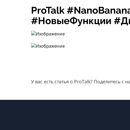
ProTalk #NanoBana
#НовыеФункции #Д
У вас есть статья о ProTalk? Поделитесь с 