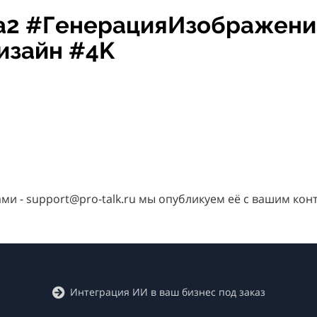
na2 #ГенерацияИзображен
изайн #4K
нами - support@pro-talk.ru мы опубликуем её с вашим кон
Интеграция ИИ в ваш бизнес под заказ