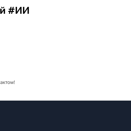
ий #ИИ
тактом!