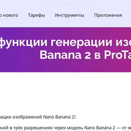
ИП Горелов Максим Николаевич 8 (915) 093-74-75
о нового
Тарифы
Инструменты
Приложения
функции генерации и
Banana 2 в ProT
рации изображений Nano Banana 2!
ий в трёх разрешениях через модель Nano Banana 2 — от э