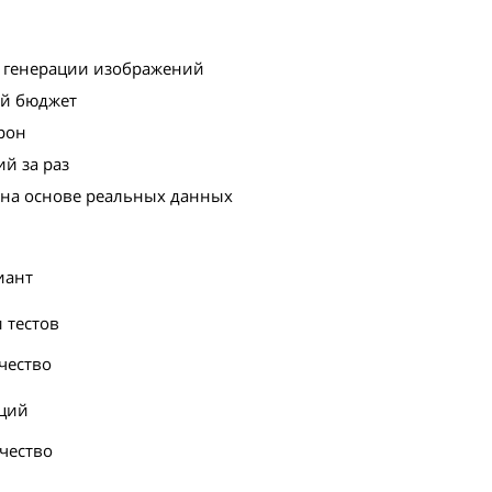
я генерации изображений
ой бюджет
рон
й за раз
и на основе реальных данных
иант
 тестов
чество
аций
чество