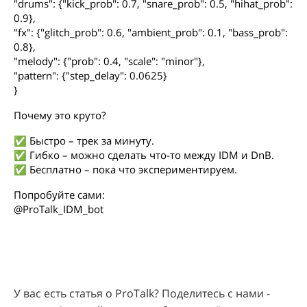
"drums": {"kick_prob": 0.7, "snare_prob": 0.5, "hihat_prob":
0.9},
"fx": {"glitch_prob": 0.6, "ambient_prob": 0.1, "bass_prob":
0.8},
"melody": {"prob": 0.4, "scale": "minor"},
"pattern": {"step_delay": 0.0625}
}
Почему это круто?
✅ Быстро – трек за минуту.
✅ Гибко – можно сделать что-то между IDM и DnB.
✅ Бесплатно – пока что экспериментируем.
Попробуйте сами:
@ProTalk_IDM_bot
У вас есть статья о ProTalk? Поделитесь с нами -