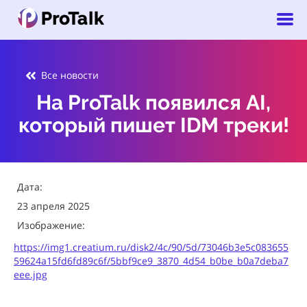
Все новости
На ProTalk появился AI,
который пишет IDM треки!
Дата:
23 апреля 2025
Изображение:
https://img1.creatium.ru/disk2/4c/90/5d/73046b3e5c083655
59624a15fd6fd89c6f/5bbf9ce9_3870_4d54_b0be_b0a7deba7
eee.jpg