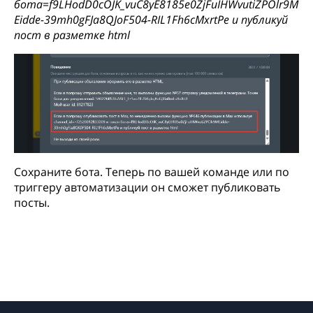
бота=f9LHodD0cOJK_vuC8yE8185e0ZjFuIHWvutiZPOlr9M
Eidde-39mh0gFJa8QJoF504-RIL1Fh6cMxrtPe и публикуй
пост в разметке html
Сохраните бота. Теперь по вашей команде или по
триггеру автоматизации он сможет публиковать
посты.