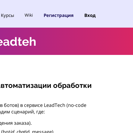
Курсы
Регистрация
Вход
Wiki
eadteh
 автоматизации обработки
в ботов) в сервисе LeadTech (no-code
дим сценарий, где:
ения заказа).
 (bot
id, chat
id, message).