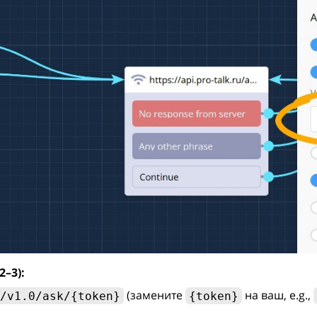
–3):
(замените
на ваш, e.g.,
/v1.0/ask/{token}
{token}