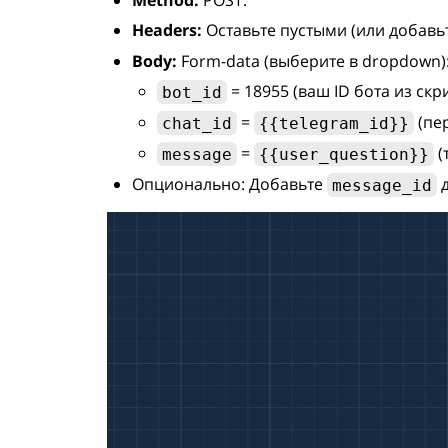
Method:
POST.
Headers:
Оставьте пустыми (или добавь
Body:
Form-data (выберите в dropdown)
= 18955 (ваш ID бота из скр
bot_id
=
(пер
chat_id
{{telegram_id}}
=
(
message
{{user_question}}
Опционально: Добавьте
д
message_id