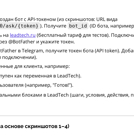
оздан бот с API-токеном (из скриншотов: URL вида
). Получите
(ID бота, например,
0/ask/{token}
bot_id
ь на
leadtech.ru
(бесплатный тариф для тестов). Подключи
ез @BotFather и укажите токен.
ather в Telegram, получите токен бота (API token). Доба
и подключении).
нные для клиента, например:
оступен как переменная в LeadTech).
ьзователя (например, "Готов!").
льными блоками в LeadTech (шаги, условия, действия, 
(на основе скриншотов 1–4)