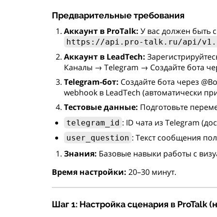
Предварительные требования
Аккаунт в ProTalk:
У вас должен быть с
https://api.pro-talk.ru/api/v1.
Аккаунт в LeadTech:
Зарегистрируйтес
Каналы → Telegram → Создайте бота чер
Telegram-бот:
Создайте бота через @BotF
webhook в LeadTech (автоматически пр
Тестовые данные:
Подготовьте переме
: ID чата из Telegram (д
telegram_id
: Текст сообщения пол
user_question
Знания:
Базовые навыки работы с визуа
Время настройки:
20–30 минут.
Шаг 1: Настройка сценария в ProTalk 