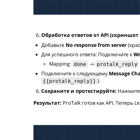
Обработка ответов от API (скриншот 
Добавьте
No response from server
(крас
Для успешного ответа: Подключите к
Wr
Mapping:
→
done
protalk_reply
Подключите к следующему
Message Ch
).
{{protalk_reply}}
Сохраните и протестируйте:
Нажмите "
Результат:
ProTalk готов как API. Теперь L