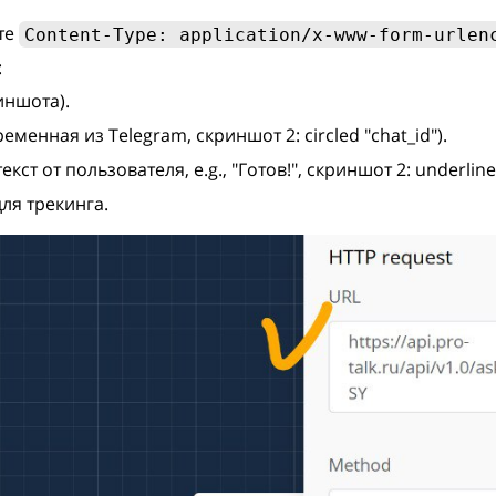
те
Content-Type: application/x-www-form-urlen
:
иншота).
еменная из Telegram, скриншот 2: circled "chat_id").
текст от пользователя, e.g., "Готов!", скриншот 2: underline
ля трекинга.