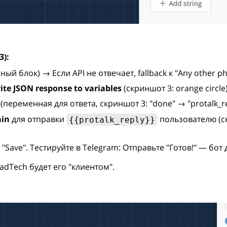
3):
ный блок) → Если API не отвечает, fallback к "Any other ph
ite JSON response to variables
(скриншот 3: orange circle)
(переменная для ответа, скриншот 3: "done" → "protalk_re
ain
для отправки
пользователю (ск
{{protalk_reply}}
Save". Тестируйте в Telegram: Отправьте "Готов!" — бот 
eadTech будет его "клиентом".