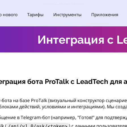
ИП Горелов Максим Николаевич 8 (915) 093-74-75
о нового
Тарифы
Инструменты
Приложения
Интеграция с L
грация бота ProTalk с LeadTech для
бота на базе ProTalk (визуальный конструктор сценарие
блоками действий, условиями и интеграциями). Мы созда
ение в Telegram-бот (например, "Готов!" для подтвержд
k (
) с данными пользователя
/api/v1.0/ask/<token>