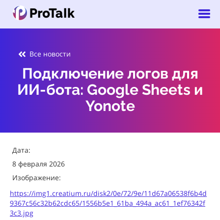
Все новости
Подключение логов для
ИИ-бота: Google Sheets и
Yonote
Дата:
8 февраля 2026
Изображение:
https://img1.creatium.ru/disk2/0e/72/9e/11d67a06538f6b4d
9367c56c32b62cdc65/1556b5e1_61ba_494a_ac61_1ef76342f
3c3.jpg