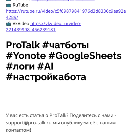
📺 RuTube
https://rutube.ru/video/c5f69879841976d3d8336c9aa92e
4289/
📺 VkVideo
https://vkvideo.ru/video-
221439998_456239181
ProTalk #чатботы
#Yonote #GoogleSheets
#логи #AI
#настройкабота
У вас есть статья о ProTalk? Поделитесь с нами -
support@pro-talk.ru мы опубликуем её с вашим
контактом!