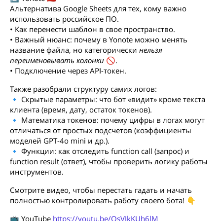
Альтернатива Google Sheets для тех, кому важно
использовать российское ПО.
• Как перенести шаблон в свое пространство.
• Важный нюанс: почему в Yonote можно менять
название файла, но категорически
нельзя
переименовывать колонки
🚫.
• Подключение через API-токен.
Также разобрали структуру самих логов:
🔹 Скрытые параметры: что бот «видит» кроме текста
клиента (время, дату, остаток токенов).
🔹 Математика токенов: почему цифры в логах могут
отличаться от простых подсчетов (коэффициенты
моделей GPT-4o mini и др.).
🔹 Функции: как отследить function call (запрос) и
function result (ответ), чтобы проверить логику работы
инструментов.
Смотрите видео, чтобы перестать гадать и начать
полностью контролировать работу своего бота! 👇
📺 YouTube
https://youtu.be/QsVJkKUh6lM