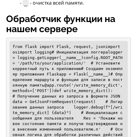
-
- очистка всей памяти.
_
Обработчик функции на
нашем сервере
from flask import Flask, request, jsonimport 
osimport logging# Инициализация логгераlogger 
= logging.getLogger(__name__)config.ROOT_PATH 
= '/path/to/your/application/'  # Установите 
корректный путь к приложению# Создаем экземпл
яр приложения Flaskapp = Flask(__name__)# Опр
еделение маршрута и функции для записи в пост
оянную память@app.route('/write_memory_dict', 
methods=['POST'])def write_memory_dict():    
# Получение данных из запроса в формате JSON    
data = GetJsonFromRequest(request)    # Логир
ование данных запроса    logger.debug(f"[/wri
te_memory_dict] {data}")    # Инициализация с
ообщения для пользователя    Res = 'Покажи но
вое состояние памяти и получи подтверждение н
а внесение изменений пользователю.n'    # Осн
овная логика для обработки различных действий    