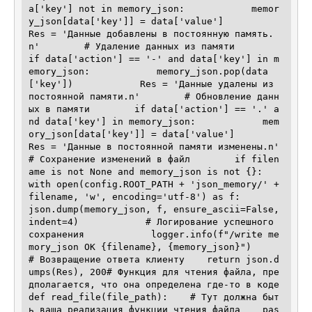
a['key'] not in memory_json:            memor
y_json[data['key']] = data['value']            
Res = 'Данные добавлены в постоянную память.
n'        # Удаление данных из памяти        
if data['action'] == '-' and data['key'] in m
emory_json:            memory_json.pop(data
['key'])            Res = 'Данные удалены из 
постоянной памяти.n'        # Обновление данн
ых в памяти        if data['action'] == '.' a
nd data['key'] in memory_json:            mem
ory_json[data['key']] = data['value']            
Res = 'Данные в постоянной памяти изменены.n'        
# Сохранение изменений в файл        if filen
ame is not None and memory_json is not {}:            
with open(config.ROOT_PATH + 'json_memory/' + 
filename, 'w', encoding='utf-8') as f:                
json.dump(memory_json, f, ensure_ascii=False, 
indent=4)            # Логирование успешного 
сохранения            logger.info(f"/write me
mory_json OK {filename}, {memory_json}")        
# Возвращение ответа клиенту    return json.d
umps(Res), 200# Функция для чтения файла, пре
дполагается, что она определена где-то в коде
def read_file(file_path):    # Тут должна быт
ь ваша реализация функции чтения файла    pas