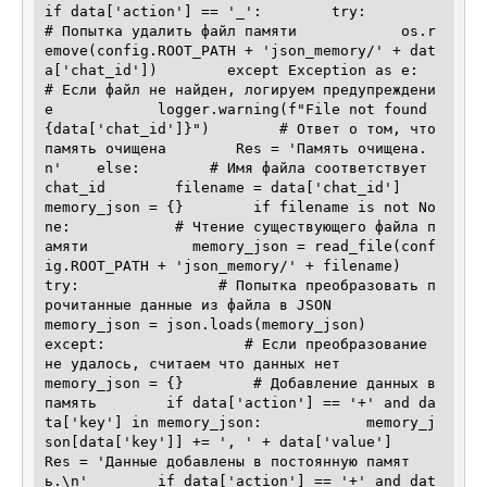
if data['action'] == '_':        try:            
# Попытка удалить файл памяти            os.r
emove(config.ROOT_PATH + 'json_memory/' + dat
a['chat_id'])        except Exception as e:            
# Если файл не найден, логируем предупреждени
е            logger.warning(f"File not found 
{data['chat_id']}")        # Ответ о том, что 
память очищена        Res = 'Память очищена.
n'    else:        # Имя файла соответствует 
chat_id        filename = data['chat_id']        
memory_json = {}        if filename is not No
ne:            # Чтение существующего файла п
амяти            memory_json = read_file(conf
ig.ROOT_PATH + 'json_memory/' + filename)            
try:                # Попытка преобразовать п
рочитанные данные из файла в JSON                
memory_json = json.loads(memory_json)            
except:                # Если преобразование 
не удалось, считаем что данных нет                
memory_json = {}        # Добавление данных в 
память        if data['action'] == '+' and da
ta['key'] in memory_json:            memory_j
son[data['key']] += ', ' + data['value']            
Res = 'Данные добавлены в постоянную памят
ь.\n'        if data['action'] == '+' and dat