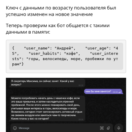
Ключ с данными по возрасту пользователя был
успешно изменен на новое значение
Теперь проверим как бот общается с такими
данными в памяти:
{    "user_name": "Андрей",    "user_age": "4
5",    "user_habits": "кофе",    "user_intere
sts": "горы, велосипеды, море, пробежки по ут
рам"}