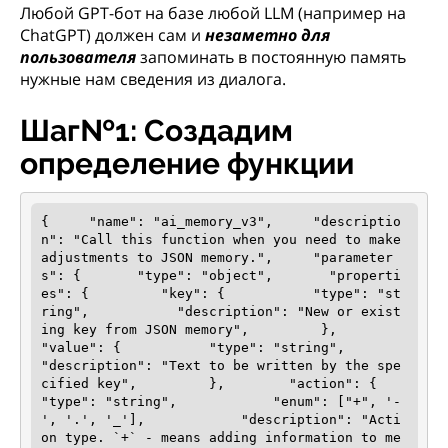
Любой GPT-бот на базе любой LLM (например на
ChatGPT) должен сам и
незаметно для
пользователя
запоминать в постоянную память
нужные нам сведения из диалога.
Шаг№1: Создадим
определение функции
{     "name": "ai_memory_v3",     "descriptio
n": "Call this function when you need to make 
adjustments to JSON memory.",     "parameter
s": {       "type": "object",       "properti
es": {         "key": {           "type": "st
ring",           "description": "New or exist
ing key from JSON memory",         },        
"value": {           "type": "string",           
"description": "Text to be written by the spe
cified key",         },        "action": {            
"type": "string",            "enum": ["+", '-
', '.', '_'],            "description": "Acti
on type. `+` - means adding information to me