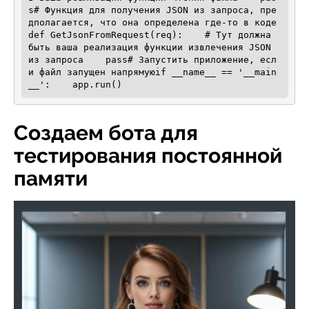
s# Функция для получения JSON из запроса, пре
дполагается, что она определена где-то в коде
def GetJsonFromRequest(req):    # Тут должна 
быть ваша реализация функции извлечения JSON 
из запроса    pass# Запустить приложение, есл
и файл запущен напрямуюif __name__ == '__main
__':    app.run()
Создаем бота для
тестирования постоянной
памяти