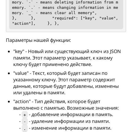
mory. `-` - means deleting information from m
emory. `.` - means changing information in me
mory. `_` - means clear all memory",        
},      },       "required": ["key", "value", 
"action"],     }, }, 
Параметры нашей функции:
"key" - Новый или существующий ключ из JSON
памяти. Этот параметр указывает, к какому
ключу будет применено действие.
"value" - Текст, который будет записан по
указанному ключу. Этот параметр содержит
данные, которые будут добавлены, изменены
или удалены в памяти.
"action" - Тип действия, которое будет
выполнено с памятью. Возможные значения:
-
- добавление информации в память.
+
-
- удаление информации из памяти.
-
-
- изменение информации в памяти.
.