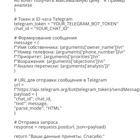
но хочет получить максимальную цену." # Пример
анализа
}
# Токен и ID чата Telegram
telegram_token = "YOUR_TELEGRAM_BOT_TOKEN"
chat_id = "YOUR_CHAT_ID"
# Формирование сообщения
message = (
f"Имя собственника: {arguments['owner_name']}\n"
f"Номер телефона: {arguments['phone_number']}\n"
f"Приоритет: {arguments['priorities']}\n"
f"Возражения: {arguments['objections']}\n"
f"Анализ переписки: {arguments['analysis']}"
)
# URL для отправки сообщения в Telegram
url =
f"https://api.telegram.org/bot{telegram_token}/sendMessag
payload = {
"chat_id": chat_id,
"text": message,
"parse_mode": "HTML"
}
# Отправка запроса
response = requests.post(url, json=payload)
return "Ваши данные приняты. Спасибо."