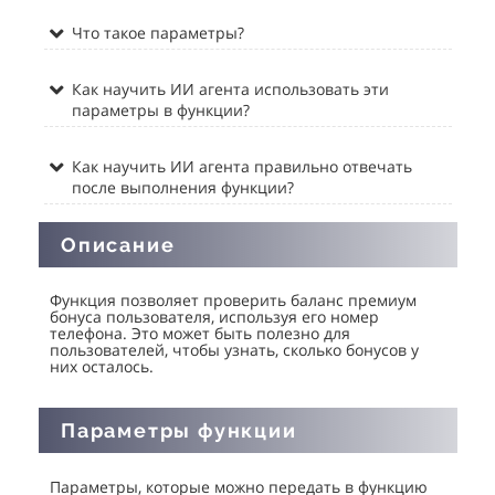
Что такое параметры?
Как научить ИИ агента использовать эти
параметры в функции?
Как научить ИИ агента правильно отвечать
после выполнения функции?
Описание
Функция позволяет проверить баланс премиум
бонуса пользователя, используя его номер
телефона. Это может быть полезно для
пользователей, чтобы узнать, сколько бонусов у
них осталось.
Параметры функции
Параметры, которые можно передать в функцию