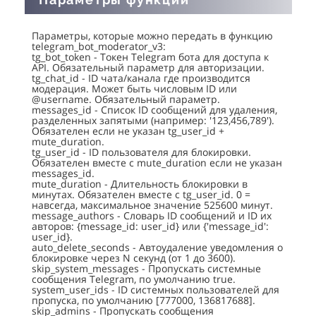
Параметры, которые можно передать в функцию
telegram_bot_moderator_v3:
tg_bot_token - Токен Telegram бота для доступа к
API. Обязательный параметр для авторизации.
tg_chat_id - ID чата/канала где производится
модерация. Может быть числовым ID или
@username. Обязательный параметр.
messages_id - Список ID сообщений для удаления,
разделенных запятыми (например: '123,456,789').
Обязателен если не указан tg_user_id +
mute_duration.
tg_user_id - ID пользователя для блокировки.
Обязателен вместе с mute_duration если не указан
messages_id.
mute_duration - Длительность блокировки в
минутах. Обязателен вместе с tg_user_id. 0 =
навсегда, максимальное значение 525600 минут.
message_authors - Словарь ID сообщений и ID их
авторов: {message_id: user_id} или {'message_id':
user_id}.
auto_delete_seconds - Автоудаление уведомления о
блокировке через N секунд (от 1 до 3600).
skip_system_messages - Пропускать системные
сообщения Telegram, по умолчанию true.
system_user_ids - ID системных пользователей для
пропуска, по умолчанию [777000, 136817688].
skip_admins - Пропускать сообщения