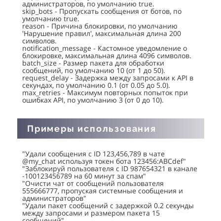
администраторов, по умолчанию true.
skip_bots - Пропускать сообщения от ботов, по
умолчанию true.
reason - Причина блокировки, по умолчанию
'Нарушение правил', максимальная длина 200
символов.
notification_message - Кастомное уведомление о
блокировке, максимальная длина 4096 символов.
batch_size - Размер пакета для обработки
сообщений, по умолчанию 10 (от 1 до 50).
request_delay - Задержка между запросами к API в
секундах, по умолчанию 0.1 (от 0.05 до 5.0).
max_retries - Максимум повторных попыток при
ошибках API, по умолчанию 3 (от 0 до 10).
Примеры использования
"Удали сообщения с ID 123,456,789 в чате
@my_chat используя токен бота 123456:ABCdef"
"Заблокируй пользователя с ID 987654321 в канале
-100123456789 на 60 минут за спам"
"Очисти чат от сообщений пользователя
555666777, пропуская системные сообщения и
администраторов"
"Удали пакет сообщений с задержкой 0.2 секунды
между запросами и размером пакета 15
сообщений"