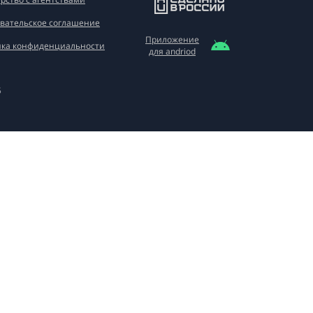
вательское соглашение
Приложение
ка конфиденциальности
для andriod
5