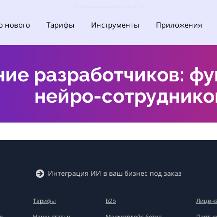
ИП Горелов Максим Николаевич 8 (915) 093-74-75
о нового
Тарифы
Инструменты
Приложения
ие разработчиков: фун
нейро-сотруднико
Интеграция ИИ в ваш бизнес под заказ
Тарифы
b2b
Лиценз
е
Наши статьи
Маркетплейс ботов
Партне