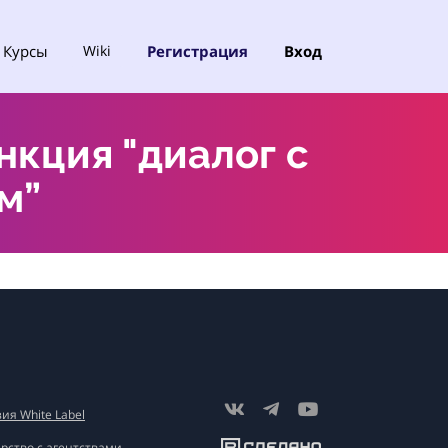
Курсы
Регистрация
Вход
Wiki
кция "диалог с
м”
ия White Label
рство с агентствами