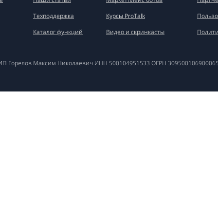
Техподдержка
Курсы ProTalk
Пользо
Каталог функций
Видео и скринкасты
Полити
ИП Горелов Максим Николаевич ИНН
500104951533
ОГРН
30950010690006