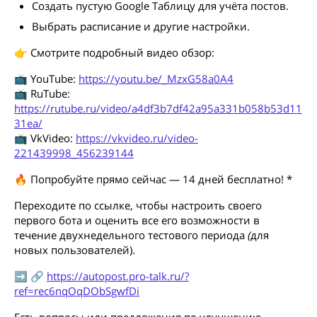
Создать пустую Google Таблицу для учёта постов.
Выбрать расписание и другие настройки.
👉 Смотрите подробный видео обзор:
📺 YouTube:
https://youtu.be/_MzxG58a0A4
📺 RuTube:
https://rutube.ru/video/a4df3b7df42a95a331b058b53d11
31ea/
📺 VkVideo:
https://vkvideo.ru/video-
221439998_456239144
🔥 Попробуйте прямо сейчас — 14 дней бесплатно! *
Переходите по ссылке, чтобы настроить своего
первого бота и оценить все его возможности в
течение двухнедельного тестового периода
(
для
новых пользователей).
➡️ 🔗
https://autopost.pro-talk.ru/?
ref=rec6nqOqDObSgwfDi