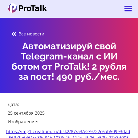
Все новости
Автоматизируй свой
Telegram-канал с ИИ
ботом от ProTalk! 2 рубля
за пост! 490 руб./мес.
Дата:
25 сентября 2025
Изображение:
https://img1.creatium.ru/disk2/87/a3/e2/9722c6ab509e3dad
a56fb2b6461cc86e84/c1033c4b_114d_4b06_b57b_77e3d005