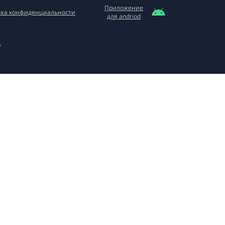
Приложение
ка конфиденциальности
для andriod
5