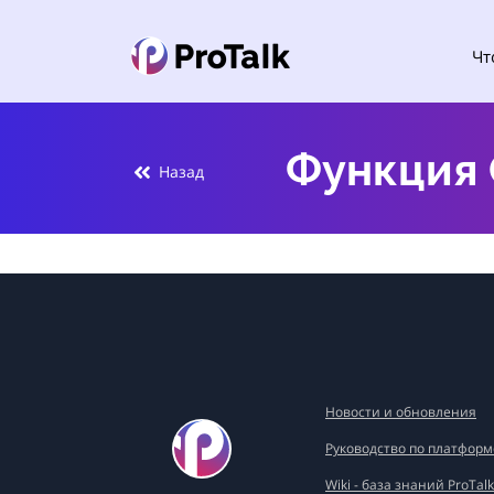
Чт
Функция 
Назад
Новости и обновления
Руководство по платформ
Wiki - база знаний ProTalk