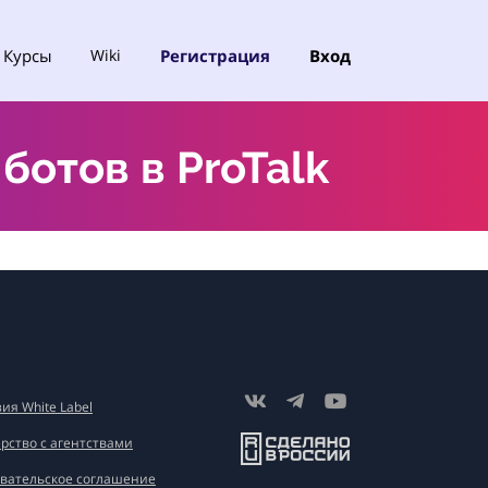
Курсы
Регистрация
Вход
Wiki
отов в ProTalk
ия White Label
рство с агентствами
вательское соглашение