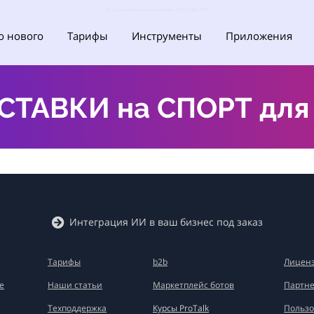
ИП Горелов Максим Николаевич 8 (915) 093-74-75
о нового
Тарифы
Инструменты
Приложения
СТАВКИ на СПОРТ для б
Интеграция ИИ в ваш бизнес под заказ
Тарифы
b2b
Лиценз
е
Наши статьи
Маркетплейс ботов
Партне
Техподдержка
Курсы ProTalk
Пользо