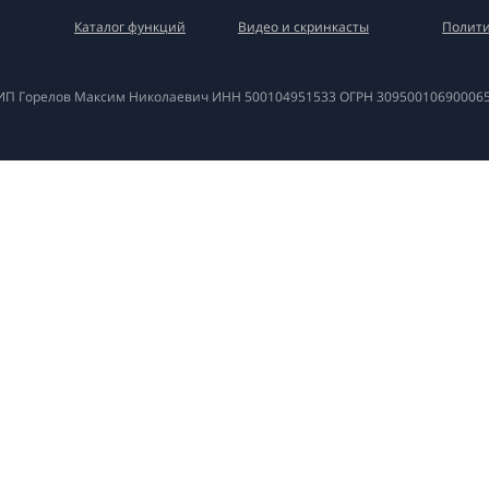
Каталог функций
Видео и скринкасты
Полити
ИП Горелов Максим Николаевич ИНН
500104951533
ОГРН
30950010690006